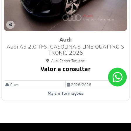
Co
mp
Audi
art
Audi A5 2.0 TFSI GASOLINA S LINE QUATTRO S
ilh
e
TRONIC 2026
Audi Center Tatuapé
Valor a consultar
0 km
2026/2026
Mais informações