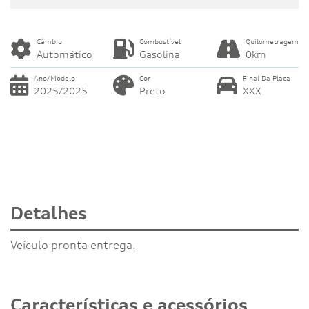
Câmbio
Combustível
Quilometragem
Automático
Gasolina
0km
Ano/Modelo
Cor
Final Da Placa
2025/2025
Preto
XXX
Detalhes
Veículo pronta entrega.
Características e acessórios