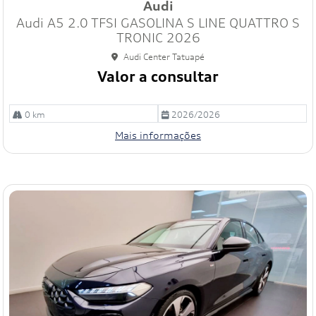
Audi
art
Audi A5 2.0 TFSI GASOLINA S LINE QUATTRO S
ilh
e
TRONIC 2026
Audi Center Tatuapé
Valor a consultar
0 km
2026/2026
Mais informações