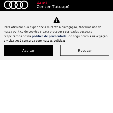
Novos
Para otimizar sua experiência durante a navegação, fazemos uso de
nossa política de cookies e para proteger seus dados pessoais
respeitamos nossa
política de privacidade
. Ao seguir com a navegação
Mapa do site
e visita você concorda com nossas políticas.
Aceitar
Recusar
Política de
Privacidade
EURODEALER COMERCIO DE VEÍCULOS LTDA
CNPJ: 21.578.876/0001-90