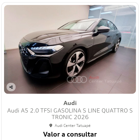
Co
mp
Audi
art
Audi A5 2.0 TFSI GASOLINA S LINE QUATTRO S
ilh
e
TRONIC 2026
Audi Center Tatuapé
Valor a consultar