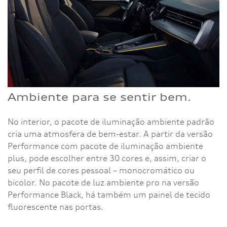
Ambiente para se sentir bem.
No interior, o pacote de iluminação ambiente padrão
cria uma atmosfera de bem-estar. A partir da versão
Performance com pacote de iluminação ambiente
plus, pode escolher entre 30 cores e, assim, criar o
seu perfil de cores pessoal – monocromático ou
bicolor. No pacote de luz ambiente pro na versão
Performance Black, há também um painel de tecido
fluorescente nas portas.