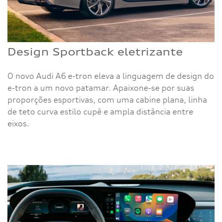
Design Sportback eletrizante
O novo Audi A6 e-tron eleva a linguagem de design do
e-tron a um novo patamar. Apaixone-se por suas
proporções esportivas, com uma cabine plana, linha
de teto curva estilo cupê e ampla distância entre
eixos.