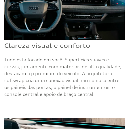
Clareza visual e conforto
Tudo está focado em você. Superfícies suaves e
curvas, juntamente com materiais de alta qualidade,
destacam a p premium do veículo. A arquitetura
softwrap cria uma conexão visual harmoniosa entre
os painéis das portas, o painel de instrumentos, o
console central e apoio de braço central.