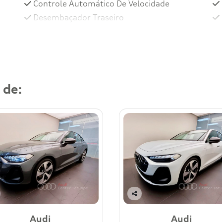
Controle Automático De Velocidade
Desembaçador Traseiro
 de:
Co
mp
Audi
Audi
art