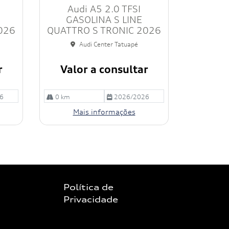
Audi A5 2.0 TFSI
ilh
e
GASOLINA S LINE
026
QUATTRO S TRONIC 2026
Audi Center Tatuapé
r
Valor a consultar
6
0 km
2026/2026
Mais informações
Política de
Privacidade