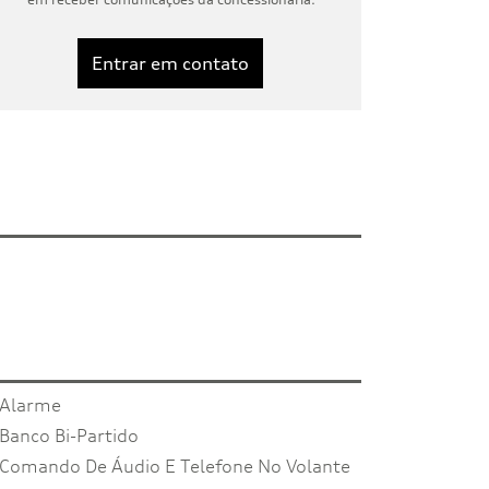
Entrar em contato
Alarme
Banco Bi-Partido
Comando De Áudio E Telefone No Volante