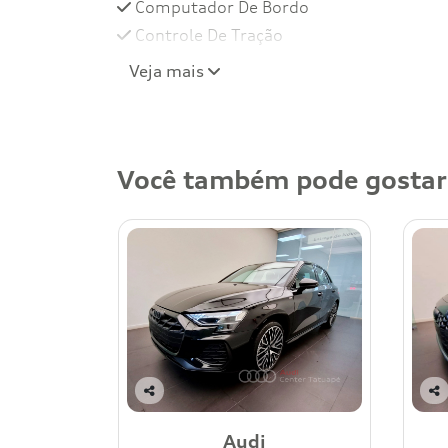
Computador De Bordo
Controle De Tração
Veja mais
Você também pode gostar
Co
Co
mp
mp
Audi
art
art