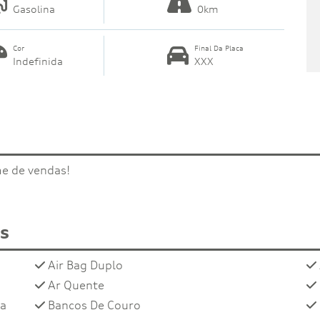
Gasolina
0km
Cor
Final Da Placa
Indefinida
XXX
me de vendas!
os
Air Bag Duplo
Ar Quente
ra
Bancos De Couro