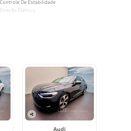
Controle De Estabilidade
Direção Elétrica
Co
mp
Audi
art