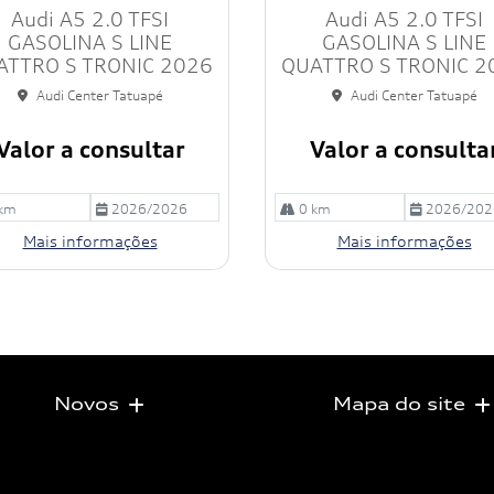
Audi A5 2.0 TFSI
Audi A5 2.0 TFSI
ilh
e
GASOLINA S LINE
GASOLINA S LINE
ATTRO S TRONIC 2026
QUATTRO S TRONIC 2
Audi Center Tatuapé
Audi Center Tatuapé
Valor a consultar
Valor a consulta
km
2026/2026
0 km
2026/202
Mais informações
Mais informações
Novos
Mapa do site