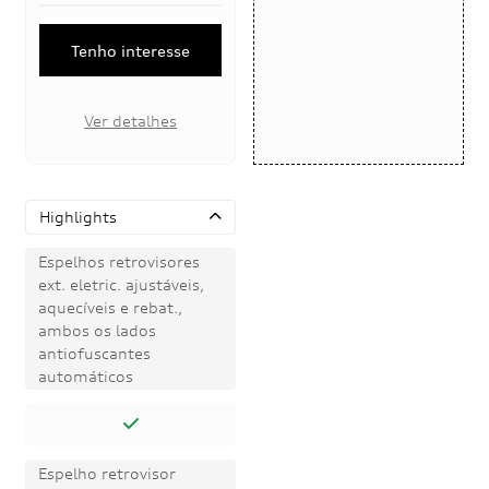
Tenho interesse
Ver detalhes
Highlights
Espelhos retrovisores
ext. eletric. ajustáveis,
aquecíveis e rebat.,
ambos os lados
antiofuscantes
automáticos
Espelho retrovisor