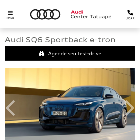
LIGAR
MENU
Audi
SQ6 Sportback e-tron
Agende seu test-drive
Anterior
Próx