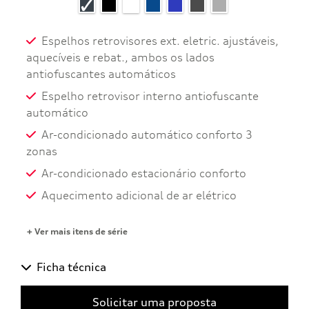
Espelhos retrovisores ext. eletric. ajustáveis,
aquecíveis e rebat., ambos os lados
antiofuscantes automáticos
Espelho retrovisor interno antiofuscante
automático
Ar-condicionado automático conforto 3
zonas
Ar-condicionado estacionário conforto
Aquecimento adicional de ar elétrico
+ Ver mais itens de série
Ficha técnica
Solicitar uma proposta