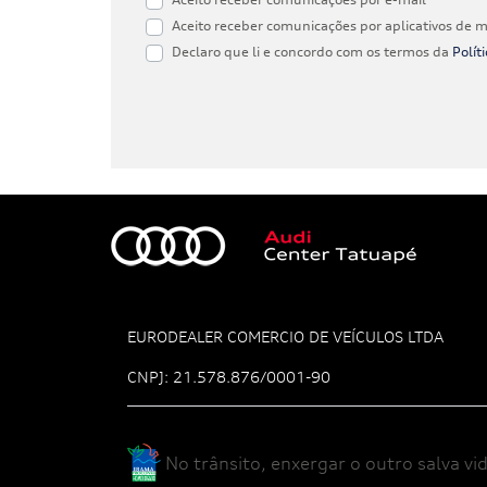
Aceito receber comunicações por aplicativos de
Declaro que li e concordo com os termos da
Polít
EURODEALER COMERCIO DE VEÍCULOS LTDA
CNPJ: 21.578.876/0001-90
No trânsito, enxergar o outro salva vid