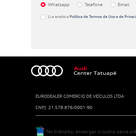
Whatsapp
Telefone
Email
Li e aceito a
Política de Termos de Uso e de Priva
EURODEALER COMERCIO DE VEÍCULOS LTDA
CNPJ: 21.578.876/0001-90
No trânsito, enxergar o outro salva vid