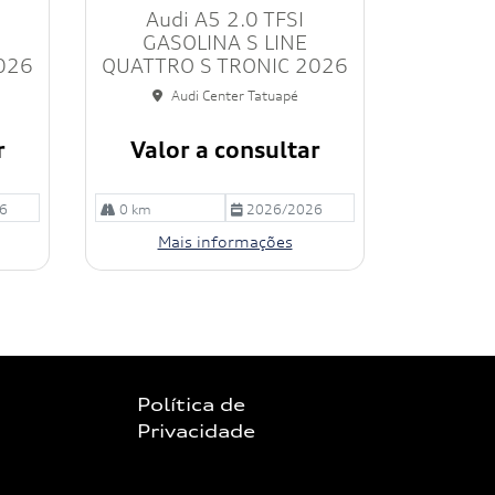
Audi A5 2.0 TFSI
ilh
e
GASOLINA S LINE
026
QUATTRO S TRONIC 2026
Audi Center Tatuapé
r
Valor a consultar
6
0 km
2026/2026
Mais informações
Política de
Privacidade