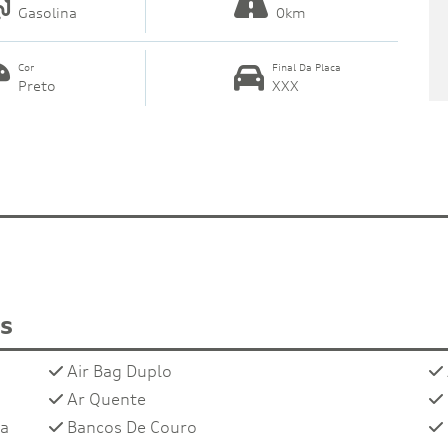
Gasolina
0km
Cor
Final Da Placa
Preto
XXX
os
Air Bag Duplo
Ar Quente
ra
Bancos De Couro