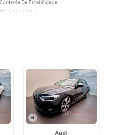
Controle De Estabilidade
Direção Elétrica
Co
mp
Audi
art