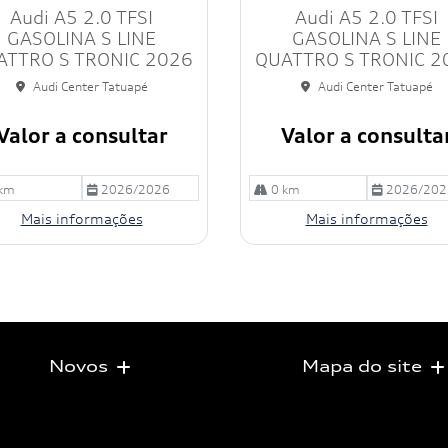
Audi A5 2.0 TFSI
Audi A5 2.0 TFSI
ilh
e
GASOLINA S LINE
GASOLINA S LINE
ATTRO S TRONIC 2026
QUATTRO S TRONIC 2
Audi Center Tatuapé
Audi Center Tatuapé
Valor a consultar
Valor a consulta
km
2026/2026
0 km
2026/202
Mais informações
Mais informações
Novos
Mapa do site