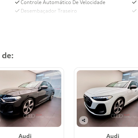
Controle Automático De Velocidade
Desembaçador Traseiro
 de:
Co
mp
Audi
Audi
art