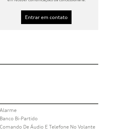
Entrar em contato
Alarme
Banco Bi-Partido
Comando De Áudio E Telefone No Volante