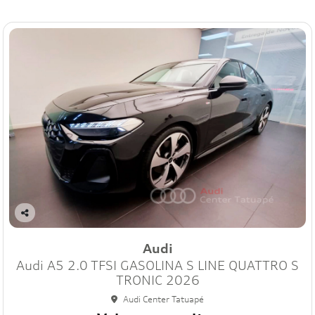
Co
mp
Audi
art
Audi A5 2.0 TFSI GASOLINA S LINE QUATTRO S
ilh
e
TRONIC 2026
Audi Center Tatuapé