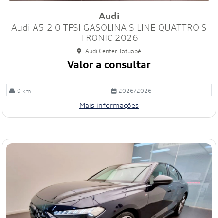
mp
Audi
art
Audi A5 2.0 TFSI GASOLINA S LINE QUATTRO S
ilh
e
TRONIC 2026
Audi Center Tatuapé
Valor a consultar
0 km
2026/2026
Mais informações