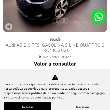
Co
mp
Audi
art
Audi A5 2.0 TFSI GASOLINA S LINE QUATTRO S
ilh
e
TRONIC 2026
Audi Center Tatuapé
Valor a consultar
0 km
2026/2026
Mais informações
Para otimizar sua experiência durante a navegação, fazemos uso de
nossa política de cookies e para proteger seus dados pessoais
respeitamos nossa
política de privacidade
. Ao seguir com a navegação
e visita você concorda com nossas políticas.
Aceitar
Recusar